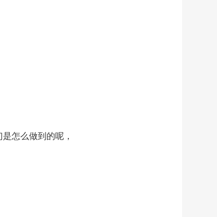
淘宝商家必备！PC端隐藏技术
￥168.00
们是怎么做到的呢，
强制关闭淘宝微信支付入口
￥150.00