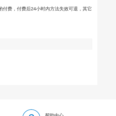
酌付费，付费后24小时内方法失效可退，其它
淘宝洗图技术：防关联、抗盗图的电商运营利器
￥188.00
如何查看已隐藏PC端的淘宝店铺
￥168.00
帮助中心