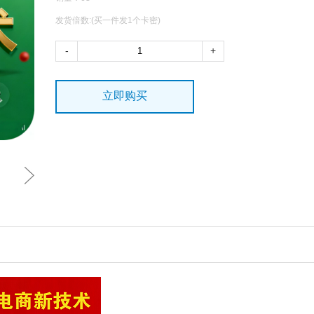
发货倍数:(买一件发1个卡密)
-
+
立即购买