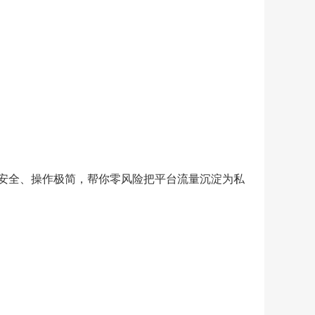
京东运营黑科技：代码标题技术，告别品牌词排查困扰！
￥200.00
安全、操作极简，帮你零风险把平台流量沉淀为私
京东跨店引流技术A店客服转B店商品页
￥220.00