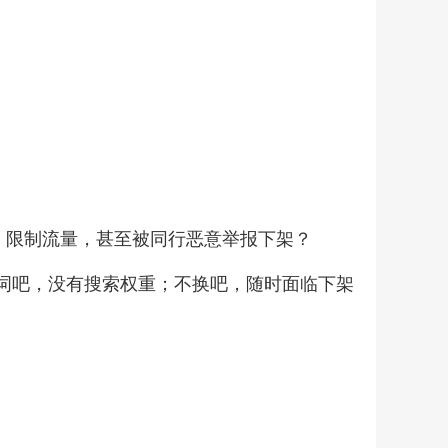
京东运营黑科技：代码标题技术，告别品牌词排查困扰！
￥200.00
、限制流量，甚至被同行恶意举报下架？
换词吧，没有搜索权重；不换吧，随时面临下架
京东跨店引流技术A店客服转B店商品页
￥220.00