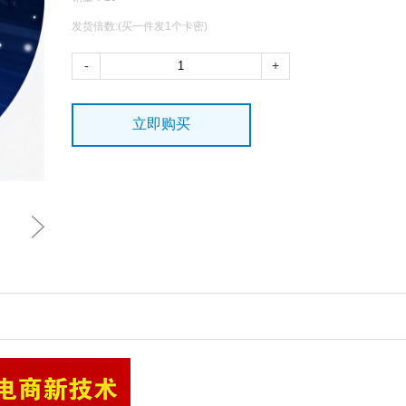
发货倍数:(买一件发1个卡密)
-
+
立即购买